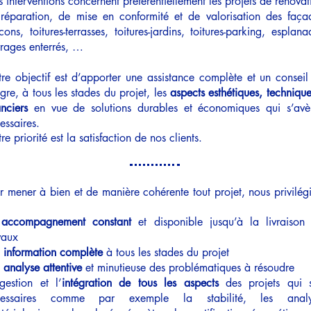
 interventions concernent préférentiellement les projets de rénovat
réparation, de mise en conformité et de valorisation des faça
cons, toitures-terrasses, toitures-jardins, toitures-parking, esplana
rages enterrés, …
re objectif est d’apporter une assistance complète et un conseil
ègre, à tous les stades du projet, les
aspects esthétiques, technique
anciers
en vue de solutions durables et économiques qui s’avè
essaires.
re priorité est la satisfaction de nos clients.
r mener à bien et de manière cohérente tout projet, nous privilég
n
accompagnement constant
et disponible jusqu’à la livraison
vaux
e
information complète
à tous les stades du projet
e
analyse attentive
et minutieuse des problématiques à résoudre
gestion et l’
intégration de tous les aspects
des projets qui 
cessaires comme par exemple la stabilité, les analy