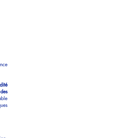
le
Equipe
Contact
ence
dité
 des
able
ques