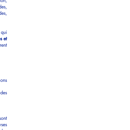
ion,
des,
des,
 qui
s et
rent
ions
 des
sont
ses