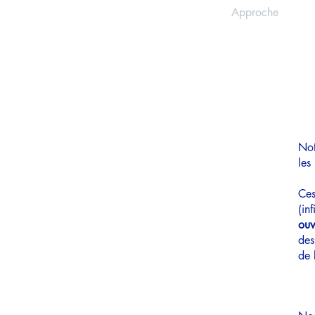
Accueil
Approche
Not
les
Ce
(in
ouv
des
de 