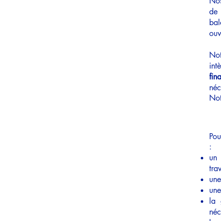
Nos
de 
bal
ouv
Not
int
fin
néc
Not
Pou
:
u
tra
un
un
la 
né