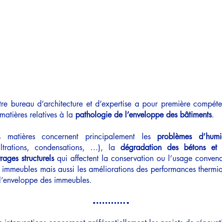
Services
Projets Copropriété
Projets Unifamilia
nicolas lesens SRL
architecture et e
xpertise
re bureau d’architecture et d’expertise a pour première compét
 matières relatives à la
pathologie de l’enveloppe des bâtiments
.
s matières concernent principalement les
problèmes d’humi
filtrations, condensations, …), la
dégradation des bétons et
rages structurels
qui affectent la conservation ou l’usage conven
 immeubles mais aussi les améliorations des performances thermi
l’enveloppe des immeubles.