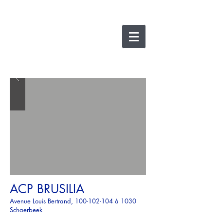
nicolas lesens
SRL
architecture et
e
xpertise
ACP BRUSILIA
Avenue Louis Bertrand,
100-102-104
à 1030
Schaerbeek