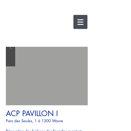
nicolas lesens
SRL
architecture et
e
xpertise
ACP PAVILLON I
Parc des Saules, 1 à 1300 Wavre