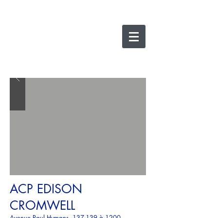
nicolas lesens
SRL
architecture et
e
xpertise
ACP EDISON
CROMWELL
Avenue Paul Hymans, 137-139 à 1200