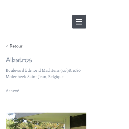
nicolas lesens
SRL
architecture et
e
xpertise
< Retour
Albatros
Boulevard Edmond Machtens 90/98, 1080
Molenbeek-Saint-Jean, Belgique
Achevé