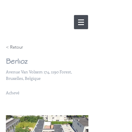
nicolas lesens
SRL
architecture et
e
xpertise
< Retour
Berlioz
Avenue Van Volxem 174, 1190 Forest,
Bruxelles, Belgique
Achevé