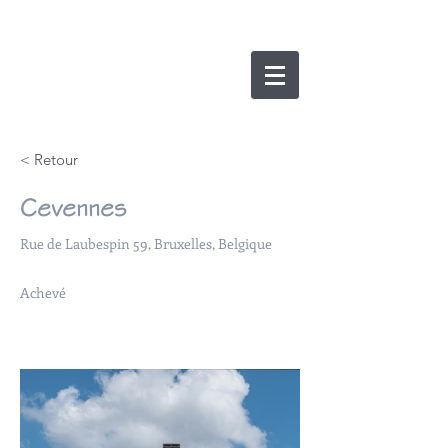
nicolas lesens
SRL
architecture et
e
xpertise
< Retour
Cevennes
Rue de Laubespin 59, Bruxelles, Belgique
Achevé