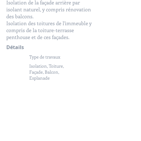
Isolation de la façade arrière par
isolant naturel, y compris rénovation
des balcons.
Isolation des toitures de l'immeuble y
compris de la toiture-terrasse
penthouse et de ces façades.
Détails
Type de travaux
Isolation, Toiture,
Façade, Balcon,
Esplanade
Surface des travaux
380 m² de toit, 920
m² de façade et 90
m² de parvis
Année
d'achèvement
2018