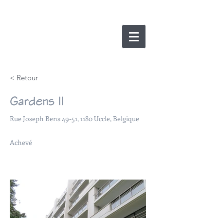
nicolas lesens
SRL
architecture et
e
xpertise
< Retour
Gardens II
Rue Joseph Bens 49-51, 1180 Uccle, Belgique
Achevé