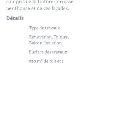
compris de la toiture-terrasse
penthouse et de ces façades.
Détails
Type de travaux
Rénovation, Toiture,
Balcon, Isolation
Surface des travaux
520 m² de toit et 1
050 m² de balcons
Année
d'achèvement
2025