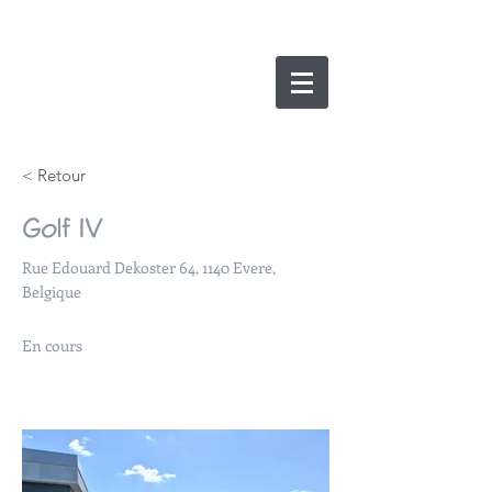
nicolas lesens
SRL
architecture et
e
xpertise
< Retour
Golf IV
Rue Edouard Dekoster 64, 1140 Evere,
Belgique
En cours