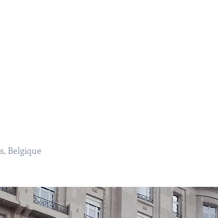
Services
Projets Copropriété
Projets Unifamilia
nicolas lesens SRL
architecture et e
xpertise
s, Belgique