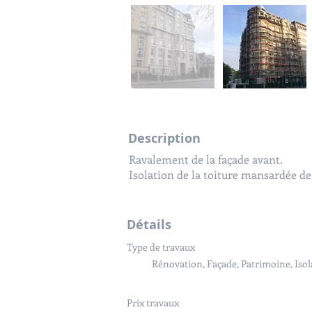
Description
Description
Isolation de la façade arrière par is
Ravalement de la façade avant.
Isolation des toitures de l'immeuble 
Isolation de la toiture mansardée d
Détails
Détails
Type de travaux
Type de travaux
Rénovation, Façade, Patrimoine, Isol
Rénovation, Façade, Patrimoine, Isol
Prix travaux
Surface des travaux