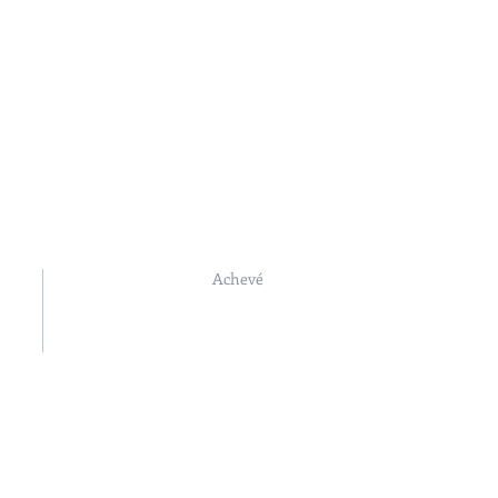
le
Equipe
Contact
Achevé