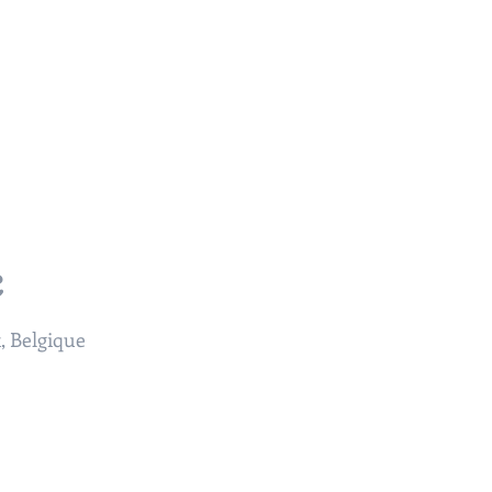
Services
Projets Copropriété
Projets Unifamilia
nicolas lesens SRL
architecture et e
xpertise
e
, Belgique