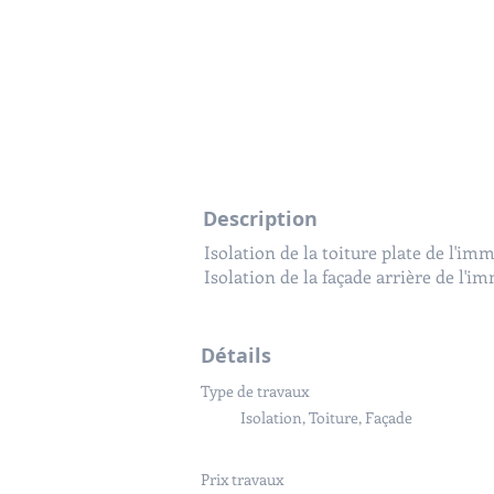
Description
Description
Isolation de la façade arrière par is
Isolation de la toiture plate de l'im
Isolation des toitures de l'immeuble 
Isolation de la façade arrière de l'i
Détails
Détails
Type de travaux
Type de travaux
Isolation, Toiture, Façade
Isolation, Toiture, Façade
Prix travaux
Surface des travaux