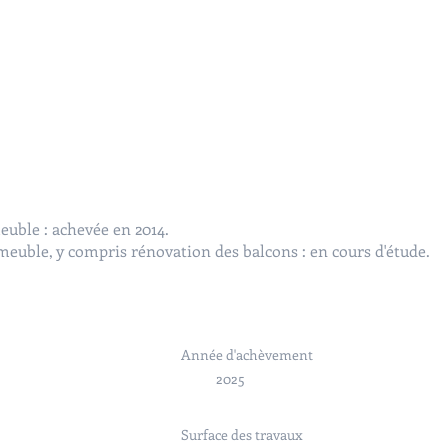
olant naturel, y compris rénovation des balcons.
meuble : achevée en 2014.
y compris de la toiture-terrasse penthouse et de ces façades.
mmeuble, y compris rénovation des balcons : en cours d'étude.
Année d'achèvement
Année d'achèvement
2025
2025
Surface des travaux