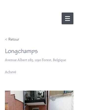
nicolas lesens
SRL
architecture et
e
xpertise
< Retour
Longchamps
Avenue Albert 285, 1190 Forest, Belgique
Achevé