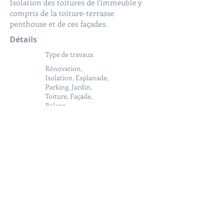
Isolation des toitures de l'immeuble y
compris de la toiture-terrasse
penthouse et de ces façades.
Détails
Type de travaux
Rénovation,
Isolation, Esplanade,
Parking, Jardin,
Toiture, Façade,
Balcon
Surface des travaux
550 m² de balcons,
300 m² de façade et
620 m² de toit
Année
d'achèvement
2017