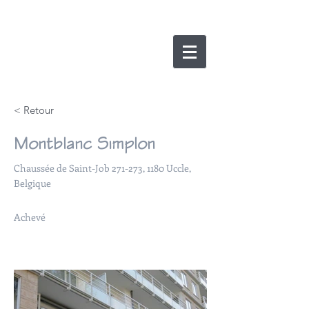
nicolas lesens
SRL
architecture et
e
xpertise
< Retour
Montblanc Simplon
Chaussée de Saint-Job 271-273, 1180 Uccle,
Belgique
Achevé