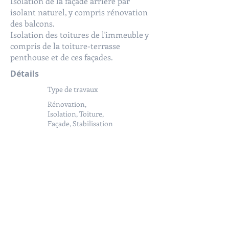
Isolation de la façade arrière par
isolant naturel, y compris rénovation
des balcons.
Isolation des toitures de l'immeuble y
compris de la toiture-terrasse
penthouse et de ces façades.
Détails
Type de travaux
Rénovation,
Isolation, Toiture,
Façade, Stabilisation
Surface des travaux
1100 m² de toit plat,
500 m² de toit à
versants et 100 m² de
façade
Année
d'achèvement
2018