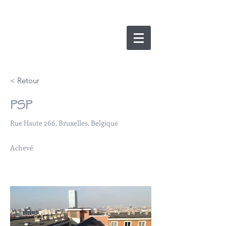
nicolas lesens
SRL
architecture et
e
xpertise
< Retour
PSP
Rue Haute 266, Bruxelles, Belgique
Achevé