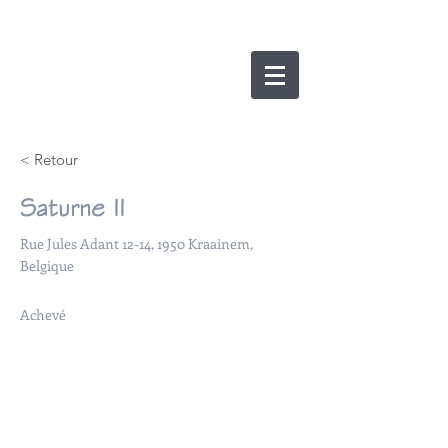
nicolas lesens
SRL
architecture et
e
xpertise
< Retour
Saturne II
Rue Jules Adant 12-14, 1950 Kraainem,
Belgique
Achevé