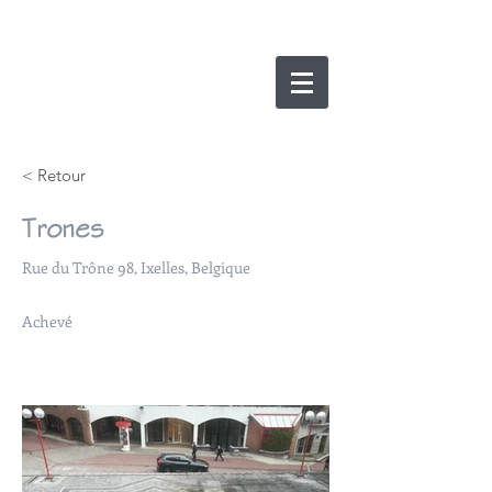
nicolas lesens
SRL
architecture et
e
xpertise
< Retour
Trones
Rue du Trône 98, Ixelles, Belgique
Achevé