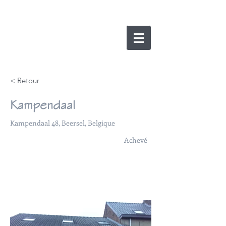
nicolas lesens
SRL
architecture et
e
xpertise
< Retour
Kampendaal
Kampendaal 48, Beersel, Belgique
Achevé