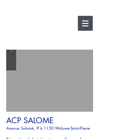
nicolas lesens
SRL
architecture et
e
xpertise
ACP SALOME
Avenue Salomé, 9 à 1150 Woluwe-Saint-Pierre